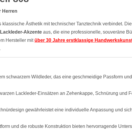
r Herren
as klassische Ästhetik mit technischer Tanztechnik verbindet. Di
 Lackleder-Akzente
aus, die eine professionelle, souveräne B
em Hersteller mit
über 30 Jahre erstklassige Handwerkskuns
.
nem schwarzem Wildleder, das eine geschmeidige Passform und ei
warzen Lackleder-Einsätzen an Zehenkappe, Schnürung und Fer
chnürdesign gewährleistet eine individuelle Anpassung und si
tform und die robuste Konstruktion bieten hervorragende Unter