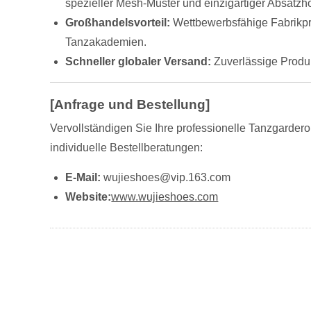
spezieller Mesh-Muster und einzigartiger Absatzh
Großhandelsvorteil:
Wettbewerbsfähige Fabrikpre
Tanzakademien.
Schneller globaler Versand:
Zuverlässige Produk
[Anfrage und Bestellung]
Vervollständigen Sie Ihre professionelle Tanzgarder
individuelle Bestellberatungen:
E-Mail:
wujieshoes@vip.163.com
Website:
www.wujieshoes.com