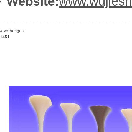
Website:
www.wujies
« Vorheriges:
1451