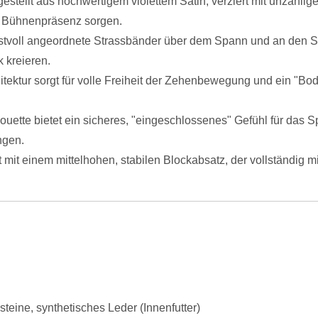
estellt aus hochwertigem violettem Satin, verziert mit unzähli
e Bühnenpräsenz sorgen.
stvoll angeordnete Strassbänder über dem Spann und an den Seite
 kreieren.
tektur sorgt für volle Freiheit der Zehenbewegung und ein "Bod
ouette bietet ein sicheres, "eingeschlossenes" Gefühl für das 
ngen.
 mit einem mittelhohen, stabilen Blockabsatz, der vollständig mit
teine, synthetisches Leder (Innenfutter)