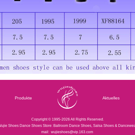
Produkte
Aktuelles
Copyright © 1995-2026 All Rights Reserved.
ujie Shoes Dance Shoes Store: Ballroom Dance Shoes, Salsa Shoes & Dancewe
mail:
wujieshoes@vip.163.com