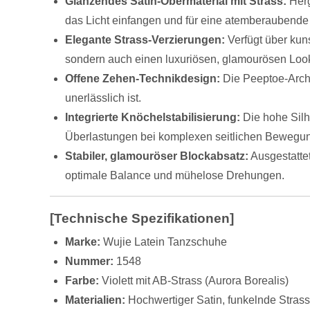
Glänzendes Satin-Obermaterial mit Strass:
Herg
das Licht einfangen und für eine atemberaubend
Elegante Strass-Verzierungen:
Verfügt über kun
sondern auch einen luxuriösen, glamourösen Look
Offene Zehen-Technikdesign:
Die Peeptoe-Archi
unerlässlich ist.
Integrierte Knöchelstabilisierung:
Die hohe Silh
Überlastungen bei komplexen seitlichen Bewegu
Stabiler, glamouröser Blockabsatz:
Ausgestattet
optimale Balance und mühelose Drehungen.
[Technische Spezifikationen]
Marke:
Wujie Latein Tanzschuhe
Nummer:
1548
Farbe:
Violett mit AB-Strass (Aurora Borealis)
Materialien:
Hochwertiger Satin, funkelnde Strasss