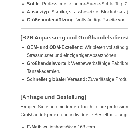
Sohle:
Professionelle Indoor-Suede-Sohle für prä
Absatztyp:
Stabiler, strassbesetzter Blockabsatz
Größenunterstützung:
Vollständige Palette vo
[B2B Anpassung und Großhandelsdienst
OEM- und ODM-Exzellenz:
Wir bieten vollständi
Strassmuster und einzigartiger Absatzhöhen.
Großhandelsvorteil:
Wettbewerbsfähige Fabrikpre
Tanzakademien.
Schneller globaler Versand:
Zuverlässige Produk
[Anfrage und Bestellung]
Bringen Sie einen modernen Touch in Ihre profession
Großhandelspreise und individuelle Bestellberatung
E-Mail:
wujieshoes@vip.163.com