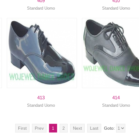
409
410
Standard Uomo
Standard Uomo
413
414
Standard Uomo
Standard Uomo
First
Prev
1
2
Next
Last
Goto: