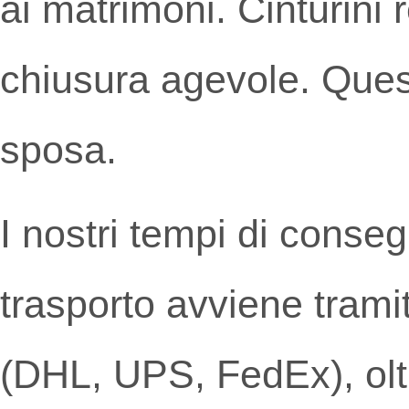
ai matrimoni. Cinturini r
chiusura agevole. Quest
sposa.
I nostri tempi di consegn
trasporto avviene trami
(DHL, UPS, FedEx), oltr