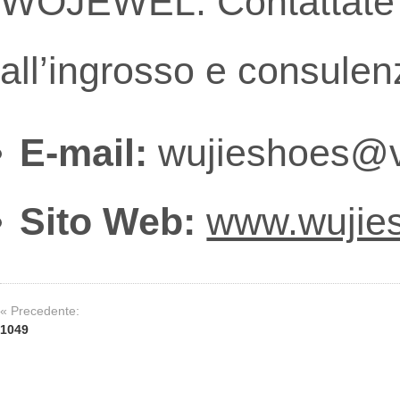
WOJEWEL. Contattate il
all’ingrosso e consulenz
E-mail:
wujieshoes@v
Sito Web:
www.wujie
« Precedente:
1049