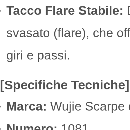
Tacco Flare Stabile:
D
svasato (flare), che of
giri e passi.
[Specifiche Tecniche]
Marca:
Wujie Scarpe d
Numero:
1081