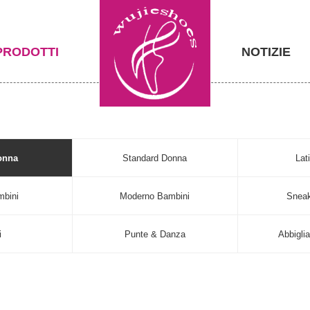
PRODOTTI
NOTIZIE
onna
Standard Donna
Lat
mbini
Moderno Bambini
Sneak
i
Punte & Danza
Abbigli