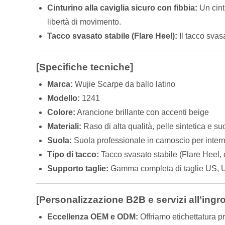
Cinturino alla caviglia sicuro con fibbia:
Un cintu
libertà di movimento.
Tacco svasato stabile (Flare Heel):
Il tacco svasa
[Specifiche tecniche]
Marca:
Wujie Scarpe da ballo latino
Modello:
1241
Colore:
Arancione brillante con accenti beige
Materiali:
Raso di alta qualità, pelle sintetica e s
Suola:
Suola professionale in camoscio per intern
Tipo di tacco:
Tacco svasato stabile (Flare Heel, c
Supporto taglie:
Gamma completa di taglie US,
[Personalizzazione B2B e servizi all’ingr
Eccellenza OEM e ODM:
Offriamo etichettatura pr