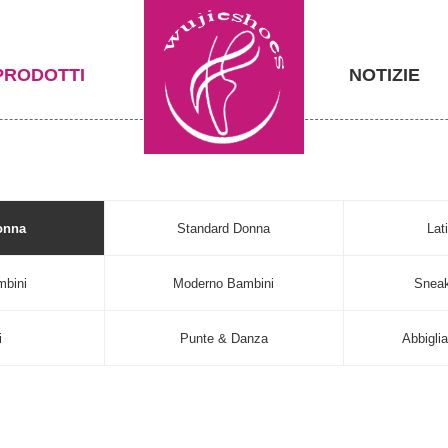
PRODOTTI
NOTIZIE
onna
Standard Donna
Lat
mbini
Moderno Bambini
Sneak
i
Punte & Danza
Abbigli