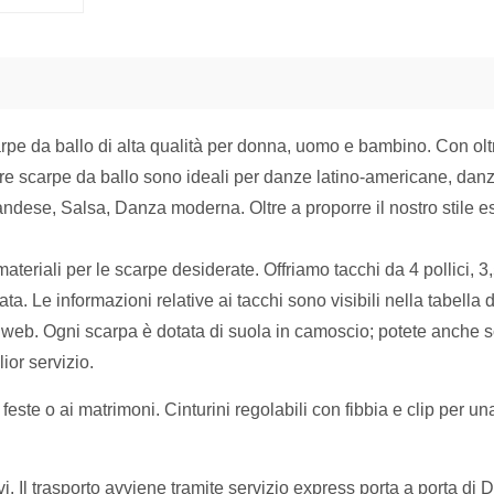
rpe da ballo di alta qualità per donna, uomo e bambino. Con oltr
tre scarpe da ballo sono ideali per danze latino-americane, dan
andese, Salsa, Danza moderna. Oltre a proporre il nostro stile e
ateriali per le scarpe desiderate. Offriamo tacchi da 4 pollici, 3,5 
 Le informazioni relative ai tacchi sono visibili nella tabella d
o web. Ogni scarpa è dotata di suola in camoscio; potete anche s
lior servizio.
le feste o ai matrimoni. Cinturini regolabili con fibbia e clip pe
ivi. Il trasporto avviene tramite servizio express porta a porta d