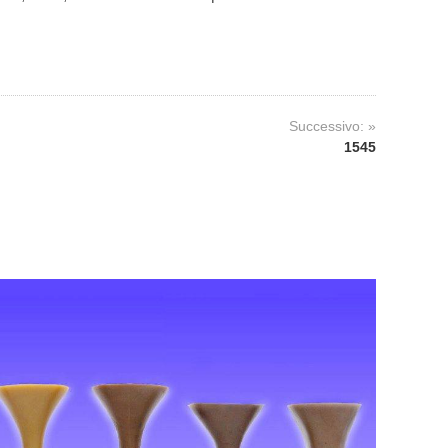
Successivo: »
1545