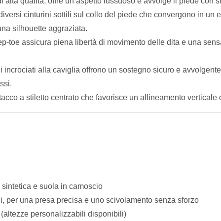
di alta qualità, offre un aspetto lussuoso e avvolge il piede con 
versi cinturini sottili sul collo del piede che convergono in un el
 una silhouette aggraziata.
ep-toe assicura piena libertà di movimento delle dita e una sens
ni incrociati alla caviglia offrono un sostegno sicuro e avvolgente 
ssi.
tacco a stiletto centrato che favorisce un allineamento verticale 
e sintetica e suola in camoscio
i, per una presa precisa e uno scivolamento senza sforzo
(altezze personalizzabili disponibili)