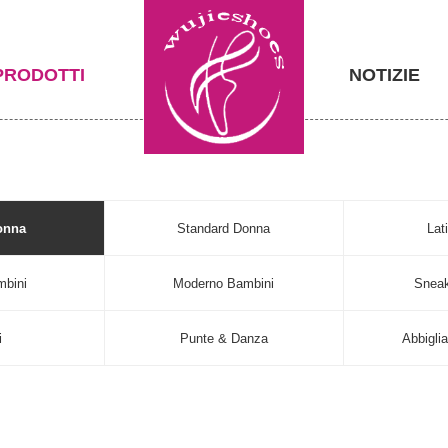
PRODOTTI
NOTIZIE
onna
Standard Donna
Lat
mbini
Moderno Bambini
Sneak
i
Punte & Danza
Abbigli