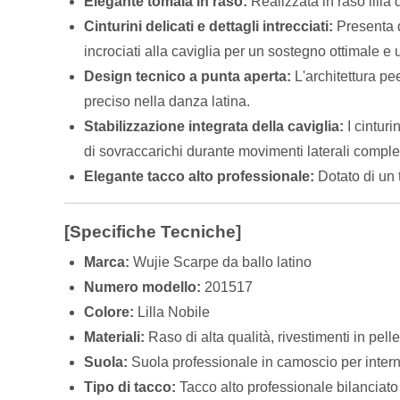
Elegante tomaia in raso:
Realizzata in raso lilla 
Cinturini delicati e dettagli intrecciati:
Presenta di
incrociati alla caviglia per un sostegno ottimale e
Design tecnico a punta aperta:
L'architettura pe
preciso nella danza latina.
Stabilizzazione integrata della caviglia:
I cinturi
di sovraccarichi durante movimenti laterali comple
Elegante tacco alto professionale:
Dotato di un 
[Specifiche Tecniche]
Marca:
Wujie Scarpe da ballo latino
Numero modello:
201517
Colore:
Lilla Nobile
Materiali:
Raso di alta qualità, rivestimenti in pell
Suola:
Suola professionale in camoscio per intern
Tipo di tacco:
Tacco alto professionale bilanciato 