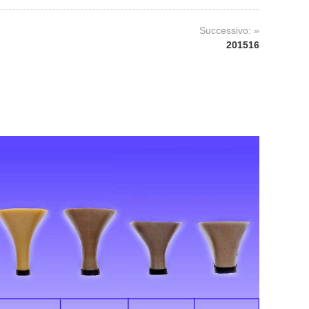
Successivo: »
201516