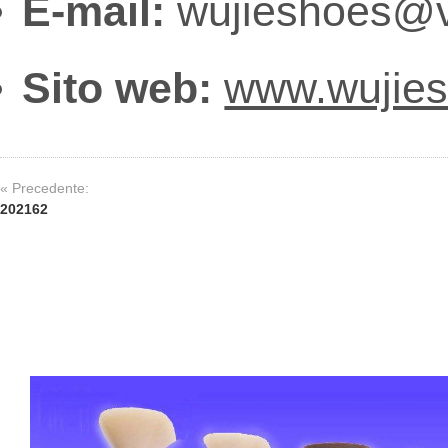
E-mail:
wujieshoes@v
Sito web:
www.wujie
« Precedente:
202162