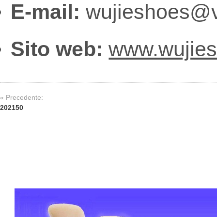
E-mail:
wujieshoes@v
Sito web:
www.wujie
« Precedente:
202150