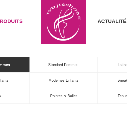
RODUITS
ACTUALITÉ
emmes
Standard Femmes
Lati
fants
Modernes Enfants
Sneak
s
Pointes & Ballet
Tenu