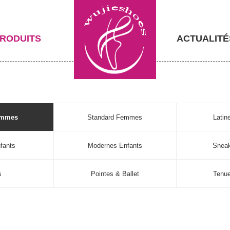
RODUITS
ACTUALITÉ
emmes
Standard Femmes
Lati
fants
Modernes Enfants
Sneak
s
Pointes & Ballet
Tenu