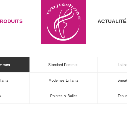
RODUITS
ACTUALITÉ
emmes
Standard Femmes
Lati
fants
Modernes Enfants
Sneak
s
Pointes & Ballet
Tenu