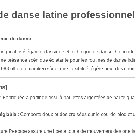
danse latine professionnell
mance de danse
qui allie élégance classique et technique de danse. Ce modèl
t une présence scénique éclatante pour les routines de danse lat
1088 offre un maintien sûr et une flexibilité légère pour des cho
ts]
:
Fabriquée à partir de tissu à paillettes argentées de haute qu
églable :
Comporte deux brides croisées sur le cou-de-pied et u
ture Peeptoe assure une liberté totale de mouvement des orteils