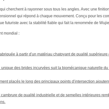
ui cherchent à rayonner sous tous les angles. Avec une finition
dimensionnel qui répond à chaque mouvement. Conçu pour les com
futuriste avec la stabilité fiable qui fait la renommée de Wujie
t mondial :
fabriquée à partir d'un matériau chatoyant de qualité supérieure
 unique des brides incurvées suit la biomécanique naturelle du 
ment placés le long des principaux points d'intersection ajoutent
cambrure de qualité industrielle et de semelles intérieures rembo
ons.