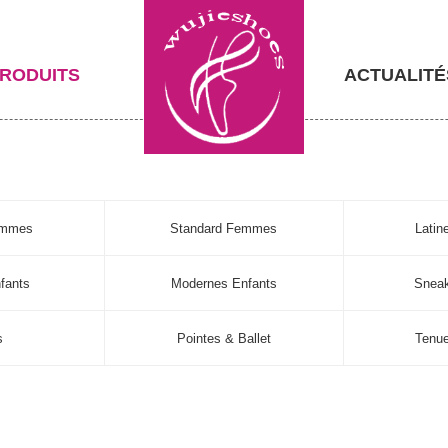
RODUITS
ACTUALITÉ
emmes
Standard Femmes
Lati
fants
Modernes Enfants
Sneak
s
Pointes & Ballet
Tenu