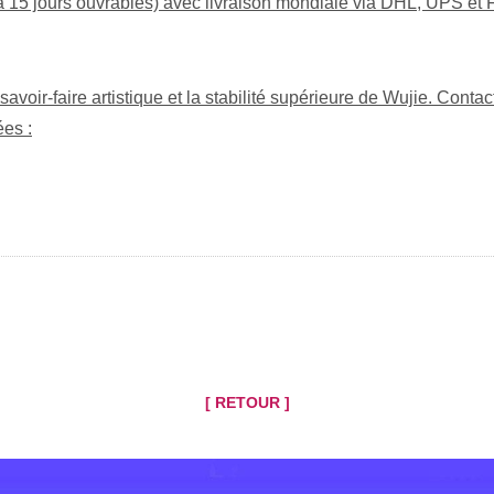
 à 15 jours ouvrables) avec livraison mondiale via DHL, UPS et
voir-faire artistique et la stabilité supérieure de Wujie. Contac
es :
[ RETOUR ]