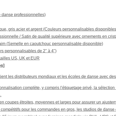
e danse professionnelles)
ique, gris acier et argent (Couleurs personnalisables disponibles
essionnelle / Satin de qualité supérieure avec ornements en crist
daim (Semelle en caoutchouc personnalisable disponible)
rs personnalisables de 2" à 4")
tailles US, UK et EUR
os]
tient les distributeurs mondiaux et les écoles de danse avec des
nalisation complète, y compris l'étiquetage privé, la sélection
.
n coupes étroites, moyennes et larges pour assurer un ajustement
e compétitifs pour les commandes en gros, les studios de danse e