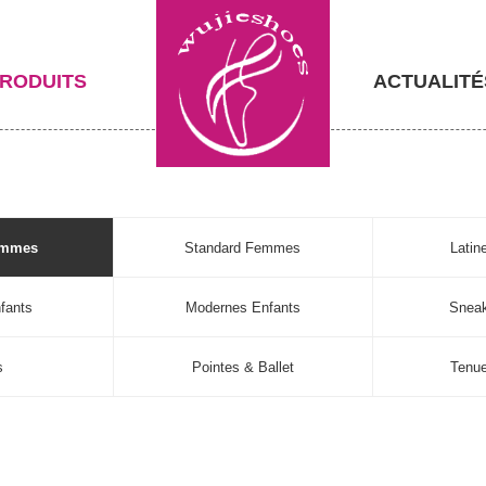
RODUITS
ACTUALITÉ
emmes
Standard Femmes
Lati
fants
Modernes Enfants
Sneak
s
Pointes & Ballet
Tenu