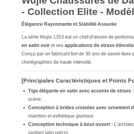
Wujie Chaussures de Dan
- Collection Elite - Modè
Élégance Rayonnante et Stabilité Assurée
La série Wujie 1353 est un chef-d'œuvre de performan
en satin noir
et ses
applications de strass étincel
Conçu par un fabricant fort de 30 ans de savoir-faire d
chorégraphies de haute intensité.
[Principales Caractéristiques et Points Fo
Tige élégante en satin avec accents de strass :
scène.
Conception à brides croisées avec ornement de
maintien et esthétique glamour.
Conception technique à bout ouvert :
L'architec
jambes latin précis.