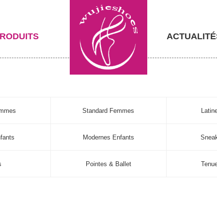
RODUITS
ACTUALITÉ
emmes
Standard Femmes
Lati
fants
Modernes Enfants
Sneak
s
Pointes & Ballet
Tenu