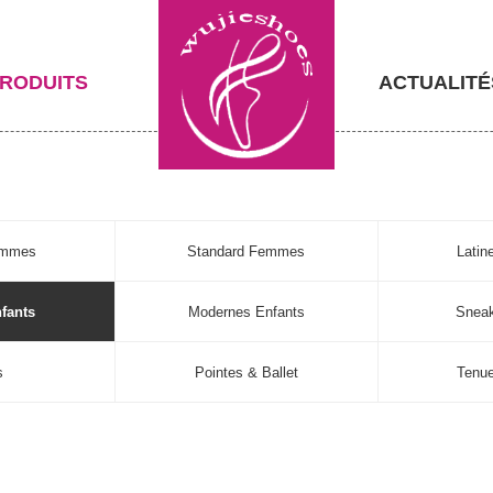
RODUITS
ACTUALITÉ
emmes
Standard Femmes
Lati
nfants
Modernes Enfants
Sneak
s
Pointes & Ballet
Tenu