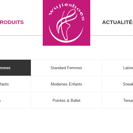
RODUITS
ACTUALITÉ
emmes
Standard Femmes
Lati
fants
Modernes Enfants
Sneak
s
Pointes & Ballet
Tenu