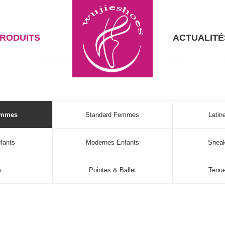
RODUITS
ACTUALITÉ
emmes
Standard Femmes
Lati
fants
Modernes Enfants
Sneak
s
Pointes & Ballet
Tenu