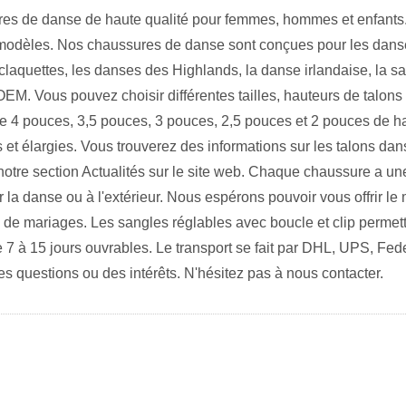
res de danse de haute qualité pour femmes, hommes et enfants
e modèles. Nos chaussures de danse sont conçues pour les dans
les claquettes, les danses des Highlands, la danse irlandaise, la 
EM. Vous pouvez choisir différentes tailles, hauteurs de talon
4 pouces, 3,5 pouces, 3 pouces, 2,5 pouces et 2 pouces de haut
t élargies. Vous trouverez des informations sur les talons dans
 notre section Actualités sur le site web. Chaque chaussure a 
 la danse ou à l'extérieur. Nous espérons pouvoir vous offrir le 
ou de mariages. Les sangles réglables avec boucle et clip permett
e 7 à 15 jours ouvrables. Le transport se fait par DHL, UPS, Fed
s questions ou des intérêts. N'hésitez pas à nous contacter.