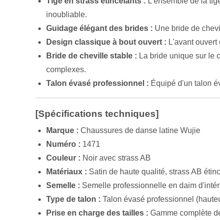
Tige en strass étincelants :
L'ensemble de la tig
inoubliable.
Guidage élégant des brides :
Une bride de chevi
Design classique à bout ouvert :
L'avant ouvert o
Bride de cheville stable :
La bride unique sur le c
complexes.
Talon évasé professionnel :
Équipé d'un talon év
[Spécifications techniques]
Marque :
Chaussures de danse latine Wujie
Numéro :
1471
Couleur :
Noir avec strass AB
Matériaux :
Satin de haute qualité, strass AB étin
Semelle :
Semelle professionnelle en daim d'intér
Type de talon :
Talon évasé professionnel (haute
Prise en charge des tailles :
Gamme complète de 