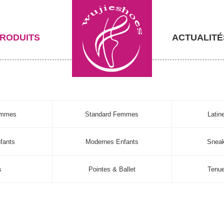
RODUITS
ACTUALITÉ
emmes
Standard Femmes
Lati
fants
Modernes Enfants
Sneak
s
Pointes & Ballet
Tenu