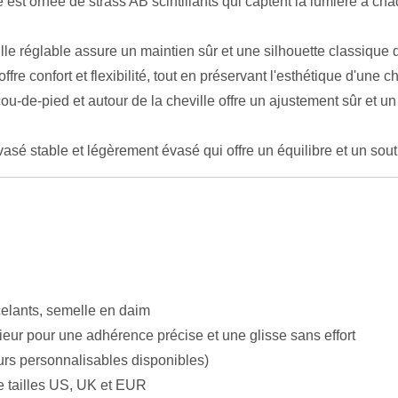
e est ornée de strass AB scintillants qui captent la lumière à
lle réglable assure un maintien sûr et une silhouette classique
ffre confort et flexibilité, tout en préservant l'esthétique d'une 
ou-de-pied et autour de la cheville offre un ajustement sûr et un
asé stable et légèrement évasé qui offre un équilibre et un sou
celants, semelle en daim
ieur pour une adhérence précise et une glisse sans effort
urs personnalisables disponibles)
tailles US, UK et EUR