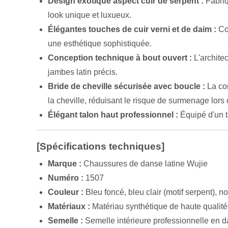
Design exotique aspect cuir de serpent :
Fabriq
look unique et luxueux.
Élégantes touches de cuir verni et de daim :
Com
une esthétique sophistiquée.
Conception technique à bout ouvert :
L'architec
jambes latin précis.
Bride de cheville sécurisée avec boucle :
La con
la cheville, réduisant le risque de surmenage lo
Élégant talon haut professionnel :
Équipé d'un ta
[Spécifications techniques]
Marque :
Chaussures de danse latine Wujie
Numéro :
1507
Couleur :
Bleu foncé, bleu clair (motif serpent), noi
Matériaux :
Matériau synthétique de haute qualité 
Semelle :
Semelle intérieure professionnelle en d