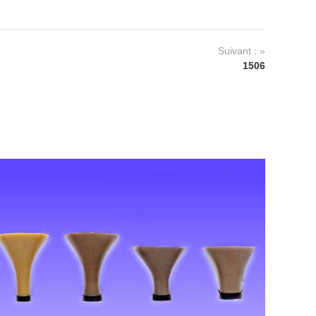
Suivant : »
1506