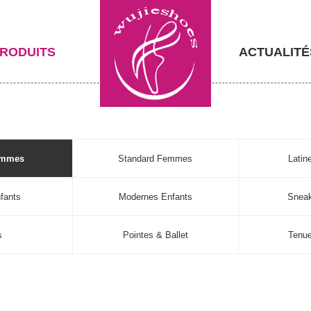
RODUITS
ACTUALITÉ
emmes
Standard Femmes
Lati
fants
Modernes Enfants
Sneak
s
Pointes & Ballet
Tenu