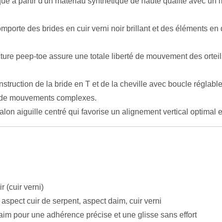
ué à partir d'un matériau synthétique de haute qualité avec un mo
porte des brides en cuir verni noir brillant et des éléments en d
ture peep-toe assure une totale liberté de mouvement des orteil
struction de la bride en T et de la cheville avec boucle réglabl
rs de mouvements complexes.
lon aiguille centré qui favorise un alignement vertical optimal et
r (cuir verni)
aspect cuir de serpent, aspect daim, cuir verni
aim pour une adhérence précise et une glisse sans effort