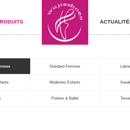
RODUITS
ACTUALITÉ
emmes
Standard Femmes
Lati
fants
Modernes Enfants
Sneak
s
Pointes & Ballet
Tenu