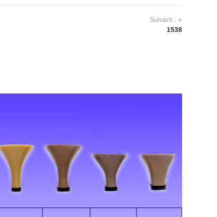
Suivant : »
1538