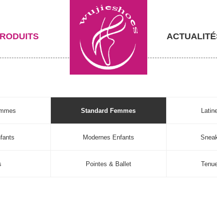
RODUITS
ACTUALITÉ
emmes
Standard Femmes
Lati
fants
Modernes Enfants
Sneak
s
Pointes & Ballet
Tenu