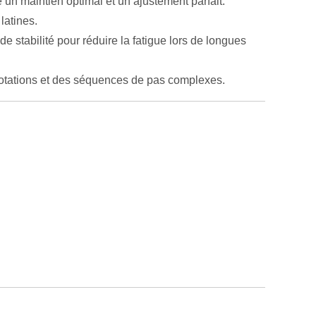
un maintien optimal et un ajustement parfait.
latines.
e stabilité pour réduire la fatigue lors de longues
 rotations et des séquences de pas complexes.