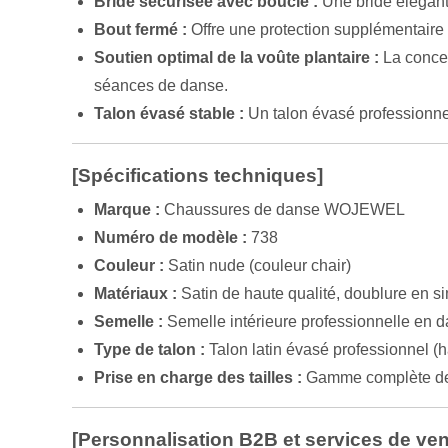
Bride sécurisée avec boucle :
Une bride élégante
Bout fermé :
Offre une protection supplémentaire 
Soutien optimal de la voûte plantaire :
La concep
séances de danse.
Talon évasé stable :
Un talon évasé professionnel
[Spécifications techniques]
Marque :
Chaussures de danse WOJEWEL
Numéro de modèle :
738
Couleur :
Satin nude (couleur chair)
Matériaux :
Satin de haute qualité, doublure en si
Semelle :
Semelle intérieure professionnelle en d
Type de talon :
Talon latin évasé professionnel (
Prise en charge des tailles :
Gamme complète de 
[Personnalisation B2B et services de ven