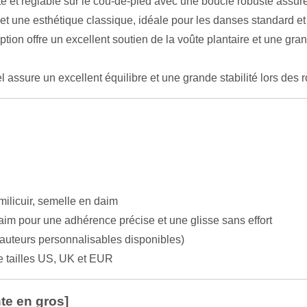
 et réglable sur le cou-de-pied avec une boucle robuste assure 
et une esthétique classique, idéale pour les danses standard et 
tion offre un excellent soutien de la voûte plantaire et une grand
 assure un excellent équilibre et une grande stabilité lors des
milicuir, semelle en daim
aim pour une adhérence précise et une glisse sans effort
hauteurs personnalisables disponibles)
tailles US, UK et EUR
te en gros]