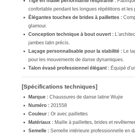
Tige en maille performante respirante :
Fabriquée
confortable pendant les longues répétitions et le
Élégantes touches de brides à paillettes :
Compor
glamour.
Conception technique à bout ouvert :
L'architec
jambes latin précis.
Laçage personnalisable pour la stabilité :
Le laç
pour les mouvements de danse dynamiques.
Talon évasé professionnel élégant :
Équipé d'un 
[Spécifications techniques]
Marque :
Chaussures de danse latine Wujie
Numéro :
201558
Couleur :
Or avec paillettes
Matériaux :
Maille à paillettes, brides et revêteme
Semelle :
Semelle intérieure professionnelle en d