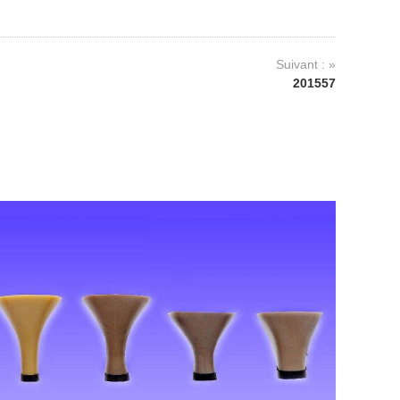
Suivant : »
201557