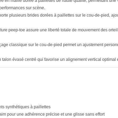
 en maille dorée à paillettes de haute qualité, permettant une v
s performances sur scène.
te plusieurs brides dorées à paillettes sur le cou-de-pied, ajout
ture peep-toe assure une liberté totale de mouvement des orteil
age classique sur le cou-de-pied permet un ajustement personnal
talon évasé centré qui favorise un alignement vertical optimal e
nts synthétiques à paillettes
aim pour une adhérence précise et une glisse sans effort