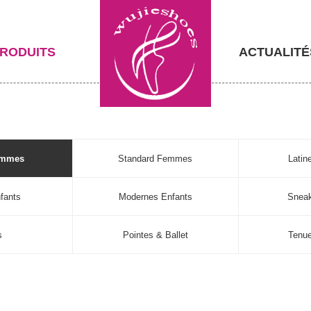
RODUITS
ACTUALITÉ
emmes
Standard Femmes
Lati
fants
Modernes Enfants
Sneak
s
Pointes & Ballet
Tenu