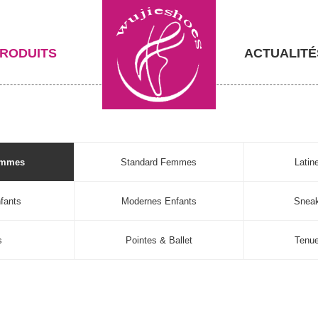
RODUITS
ACTUALITÉ
emmes
Standard Femmes
Lati
fants
Modernes Enfants
Sneak
s
Pointes & Ballet
Tenu