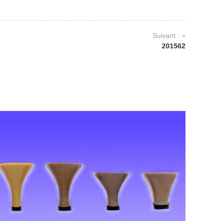
Suivant : »
201562