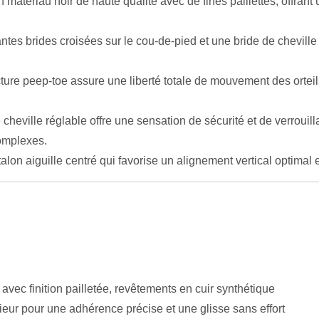
n matériau noir de haute qualité avec de fines paillettes, offran
es brides croisées sur le cou-de-pied et une bride de cheville 
ture peep-toe assure une liberté totale de mouvement des orteil
cheville réglable offre une sensation de sécurité et de verrouilla
complexes.
lon aiguille centré qui favorise un alignement vertical optimal et
avec finition pailletée, revêtements en cuir synthétique
ieur pour une adhérence précise et une glisse sans effort