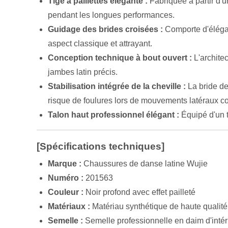
Tige à paillettes élégante :
Fabriquée à partir d'u
pendant les longues performances.
Guidage des brides croisées :
Comporte d'élégant
aspect classique et attrayant.
Conception technique à bout ouvert :
L'architec
jambes latin précis.
Stabilisation intégrée de la cheville :
La bride de 
risque de foulures lors de mouvements latéraux 
Talon haut professionnel élégant :
Équipé d'un ta
[Spécifications techniques]
Marque :
Chaussures de danse latine Wujie
Numéro :
201563
Couleur :
Noir profond avec effet pailleté
Matériaux :
Matériau synthétique de haute qualité 
Semelle :
Semelle professionnelle en daim d'intér