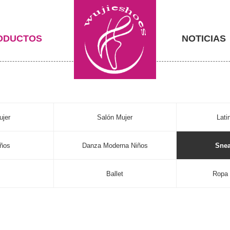
ODUCTOS
NOTICIAS
ujer
Salón Mujer
Lati
iños
Danza Moderna Niños
Snea
s
Ballet
Ropa 