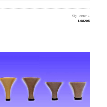
Siguiente: »
L98205