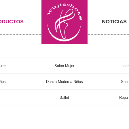
ODUCTOS
NOTICIAS
ujer
Salón Mujer
Lati
iños
Danza Moderna Niños
Snea
s
Ballet
Ropa 