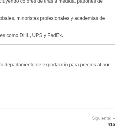
luyendo colores de tiras a medida, patrones de
lobales, minoristas profesionales y academias de
dores como DHL, UPS y FedEx.
o departamento de exportación para precios al por
Siguiente: »
415