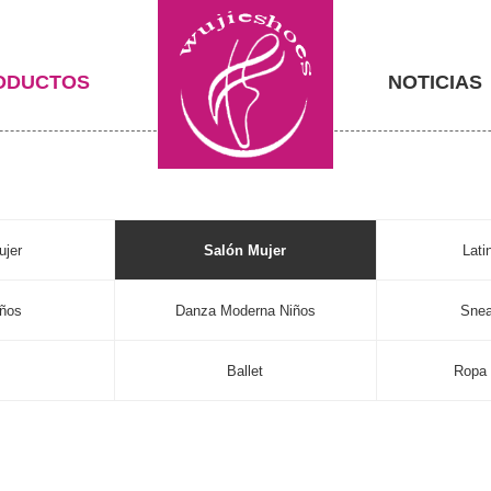
ODUCTOS
NOTICIAS
ujer
Salón Mujer
Lati
iños
Danza Moderna Niños
Snea
s
Ballet
Ropa 