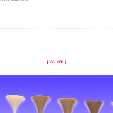
[ VOLVER ]