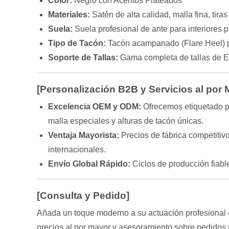
Color:
Negro con Acentos Plateados
Materiales:
Satén de alta calidad, malla fina, tiras
Suela:
Suela profesional de ante para interiores 
Tipo de Tacón:
Tacón acampanado (Flare Heel) pro
Soporte de Tallas:
Gama completa de tallas de 
[Personalización B2B y Servicios al por 
Excelencia OEM y ODM:
Ofrecemos etiquetado pr
malla especiales y alturas de tacón únicas.
Ventaja Mayorista:
Precios de fábrica competitiv
internacionales.
Envío Global Rápido:
Ciclos de producción fiab
[Consulta y Pedido]
Añada un toque moderno a su actuación profesional e
precios al por mayor y asesoramiento sobre pedidos