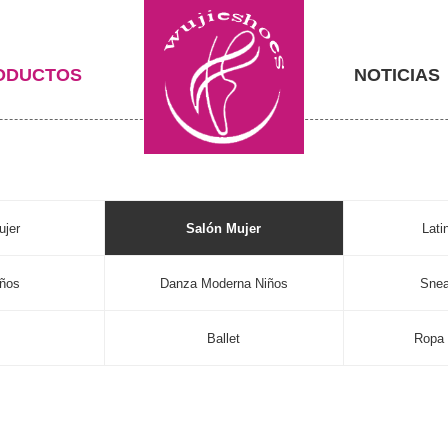
ODUCTOS
NOTICIAS
ujer
Salón Mujer
Lati
iños
Danza Moderna Niños
Snea
s
Ballet
Ropa 