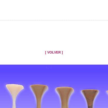
[ VOLVER ]