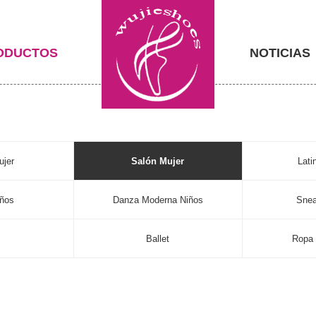
ODUCTOS
NOTICIAS
ujer
Salón Mujer
Lati
iños
Danza Moderna Niños
Snea
s
Ballet
Ropa 