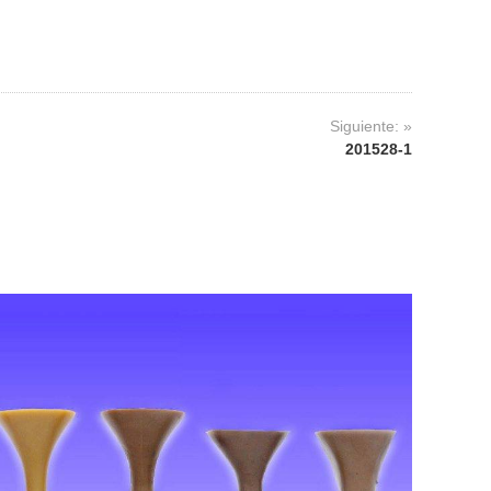
Siguiente: »
201528-1