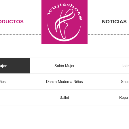
ODUCTOS
NOTICIAS
ujer
Salón Mujer
Lati
iños
Danza Moderna Niños
Snea
s
Ballet
Ropa 