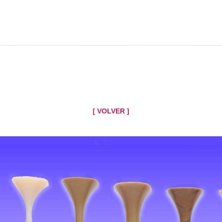
[ VOLVER ]