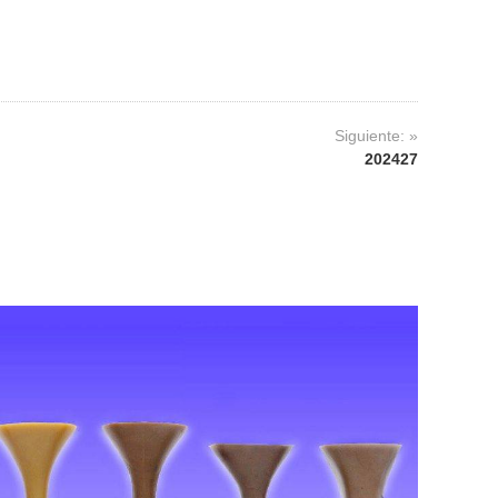
Siguiente: »
202427